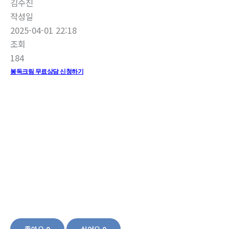
김수진
작성일
2025-04-01 22:18
조회
184
봉독크림 무료상담 신청하기
봉독크림가격,남성봉독크림, 봉독 크림효능 bvx봉독 크림 봉독 크림가격 봉독 연
고 bvx 크림 봉독크림,전립선봉독크림,봉침치료,혈액순환,전립선,전립선비대증,발
기부전크림,조루크림,호르몬관리,아르기닌,봉독효과,마사지크림,봉침,남성조루,
조루예방,특허받은봉독크림,남자자신감,남성기능,성기능,정제봉독,성기능저하,
프로폴리스크림,보루피린효능
좋아요
0
싫어요
0