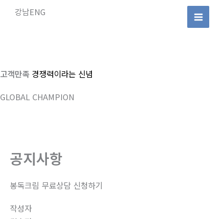
콘
강남ENG
텐
Mai
츠
로
Men
건
너
고객만족
경쟁력이라는 신념
뛰
GLOBAL CHAMPION
기
공지사항
봉독크림 무료상담 신청하기
작성자