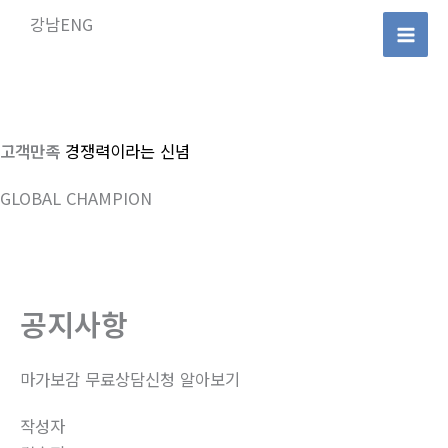
콘
강남ENG
텐
Mai
츠
로
Men
건
너
고객만족
경쟁력이라는 신념
뛰
GLOBAL CHAMPION
기
공지사항
마가보감 무료상담신청 알아보기
작성자