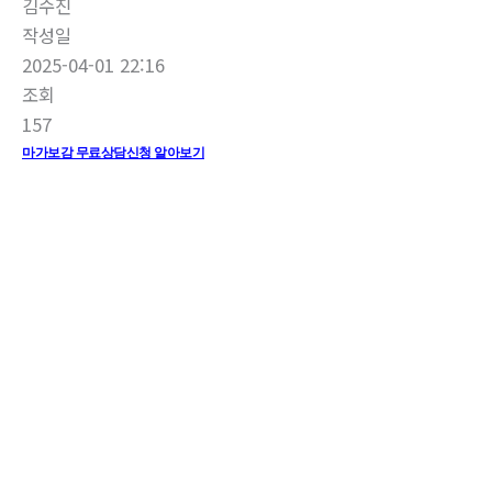
김수진
작성일
2025-04-01 22:16
조회
157
마가보감 무료상담신청 알아보기
마가보감가격,마가보감효능,마가보감프리미엄,울릉도마가보감가격,마가보감후
기,마가보감프리미엄,마가목가격,기력회복에좋은음식,기력회복영양제,기력회복
에좋은영양제,피로회복영양제,만성피로에좋은영양제,피로회복영양제추천,남자
피로회복영양제,여성피로회복제추천,마가목열매효능,마가목열매,마가목열매먹
는법,마가목먹는방법,울릉도마가목효능,마가목열매가격,남성혈액순환영양제,다
리혈액순환영양제,혈액순환에좋은영양제,혈관에좋은영양제,혈행개선영양제,혈
관건강영양제,수면영양제추천,불면증에좋은음식,수면영양제,수면에좋은영양제,
불면증영양제,수면영양제효과,면역력에좋은영양제,면역력강화영양제,기관지에
좋은영양제,골다공증영양제추천,골다공증뼈영양제,골다공증에좋은영양제,뼈건
강영양제,뼈영양제,뼈에좋은영양제,다리저림영양제,손저림영양제,신장에좋은영