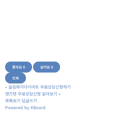
양제,신장영양제,기관지폐영양제,마가목,울릉도 마가목,마가목 효과,마가목 효능,
마가목 열매,마가목진액,마가보감,울릉도 마가보감,기력회복,만성피로,불면증완
화,기관지,천식,페기능향샹,위질환예방,혈액순환,혈압당뇨합병증예방,중풍 예방,
손발저림,마비수족냉증,치매예방,뼈건강,관절염,관절통증,골다공증,이뇨작용.숙
면
좋아요
0
싫어요
0
인쇄
«
슬림웨이다이어트 무료상담신청하기
맨즈텐 무료상담신청 알아보기
»
목록보기
답글쓰기
Powered by KBoard