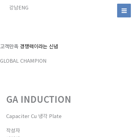
콘
강남ENG
텐
Mai
츠
로
Men
건
너
고객만족
경쟁력이라는 신념
뛰
GLOBAL CHAMPION
기
GA INDUCTION
Capaciter Cu 냉각 Plate
작성자