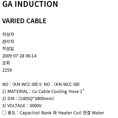
GA INDUCTION
VARIED CABLE
작성자
관리자
작성일
2009-07-28 06:14
조회
2259
NO : (KN-WCC-08)※ NO : (KN-WCC-08)
1) MATERIAL : Cu Cable Cooling Hose 1"
2) DIA : (140SQ*3800mm)
3) VOLTAGE : 3000V
○ 용도 : Capactiot Bank 와 Heater Coil 연결 Water